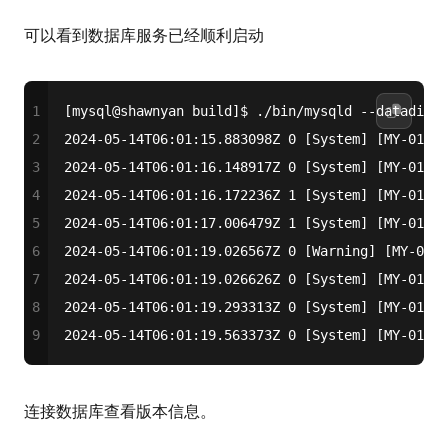
可以看到数据库服务已经顺利启动
1
[mysql@shawnyan build]$ ./bin/mysqld --datadir=.
2
2024-05-14T06:01:15.883098Z 0 [System] [MY-01501
3
2024-05-14T06:01:16.148917Z 0 [System] [MY-01011
4
2024-05-14T06:01:16.172236Z 1 [System] [MY-0135
5
2024-05-14T06:01:17.006479Z 1 [System] [MY-01357
6
2024-05-14T06:01:19.026567Z 0 [Warning] [MY-0100
7
2024-05-14T06:01:19.026626Z 0 [System] [MY-01360
8
2024-05-14T06:01:19.293313Z 0 [System] [MY-01093
9
2024-05-14T06:01:19.563373Z 0 [System] [MY-01132
连接数据库查看版本信息。