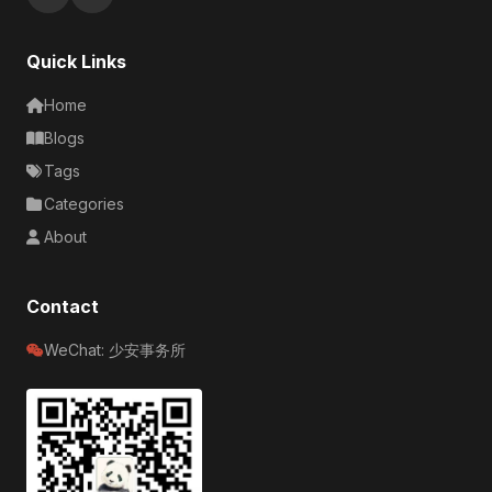
Quick Links
Home
Blogs
Tags
Categories
About
Contact
WeChat: 少安事务所