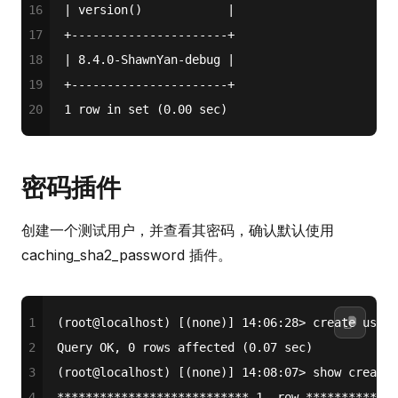
16
| version()            |
17
+----------------------+
18
| 8.4.0-ShawnYan-debug |
19
+----------------------+
20
1 row in set (0.00 sec)
密码插件
创建一个测试用户，并查看其密码，确认默认使用
caching_sha2_password 插件。
1
(root
@localhost
) [(
none
)] 
14
:
06
:
28
>
create
user
 
2
Query OK, 
0
rows
 affected (
0.07
 sec)
3
(root
@localhost
) [(
none
)] 
14
:
08
:
07
>
show
create
4
*
*
*
*
*
*
*
*
*
*
*
*
*
*
*
*
*
*
*
*
*
*
*
*
*
*
*
1.
row
*
*
*
*
*
*
*
*
*
*
*
*
*