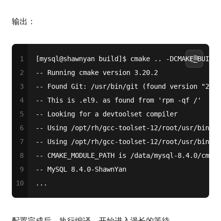
输出：
1
[mysql@shawnyan build]$ cmake .. -DCMAKE_BUILD_
2
-- Running cmake version 3.20.2
3
-- Found Git: /usr/bin/git (found version "2.39
4
-- This is .el9. as found from 'rpm -qf /'
5
-- Looking for a devtoolset compiler
6
-- Using /opt/rh/gcc-toolset-12/root/usr/bin/gc
7
-- Using /opt/rh/gcc-toolset-12/root/usr/bin/g+
8
-- CMAKE_MODULE_PATH is /data/mysql-8.4.0/cmake
9
-- MySQL 8.4.0-ShawnYan
10
...
配置完成后，执行编译，开始进入漫长的等待。