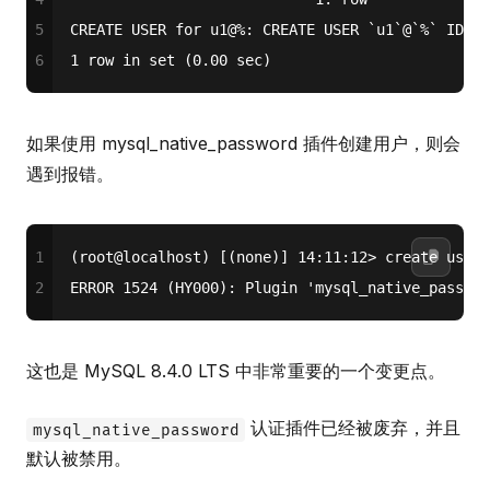
5
CREATE
USER
for
 u1@
%
: 
CREATE
USER
 `u1`@`
%
` IDENT
6
1 row in set (0.00 sec)
如果使用 mysql_native_password 插件创建用户，则会
遇到报错。
1
(root
@localhost
) [(
none
)] 
14
:
11
:
12
>
create
user
 
2
ERROR 
1524
 (HY000): Plugin 
'mysql_native_passwor
这也是 MySQL 8.4.0 LTS 中非常重要的一个变更点。
认证插件已经被废弃，并且
mysql_native_password
默认被禁用。