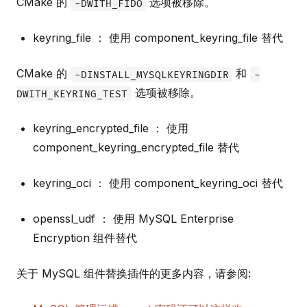
CMake 的
选项被移除。
-DWITH_FIDO
keyring_file ： 使用 component_keyring_file 替代
CMake 的
和
-DINSTALL_MYSQLKEYRINGDIR
-
选项被移除。
DWITH_KEYRING_TEST
keyring_encrypted_file ： 使用
component_keyring_encrypted_file 替代
keyring_oci ： 使用 component_keyring_oci 替代
openssl_udf ： 使用 MySQL Enterprise
Encryption 组件替代
关于 MySQL 组件替换插件的更多内容，请参阅: