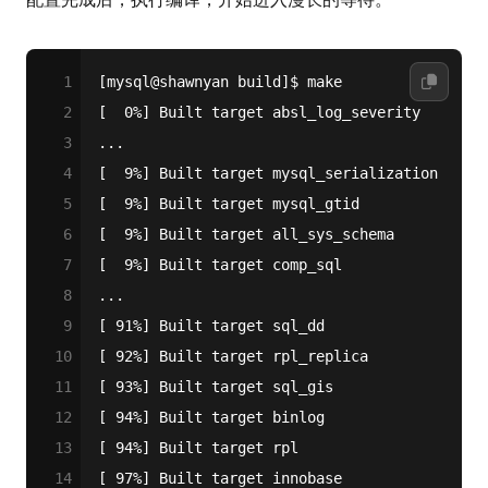
1
[mysql@shawnyan build]$ make
2
[  0%] Built target absl_log_severity
3
...
4
[  9%] Built target mysql_serialization
5
[  9%] Built target mysql_gtid
6
[  9%] Built target all_sys_schema
7
[  9%] Built target comp_sql
8
...
9
[ 91%] Built target sql_dd
10
[ 92%] Built target rpl_replica
11
[ 93%] Built target sql_gis
12
[ 94%] Built target binlog
13
[ 94%] Built target rpl
14
[ 97%] Built target innobase