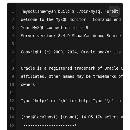
1
[mysql@shawnyan build]$ ./bin/mysql -uroot
2
Welcome to the MySQL monitor.  Commands end wit
3
Your MySQL connection id is 9
4
Server version: 8.4.0-ShawnYan-debug Source dis
5
6
Copyright (c) 2000, 2024, Oracle and/or its aff
7
8
Oracle is a registered trademark of Oracle Corp
9
affiliates. Other names may be trademarks of th
10
owners.
11
12
Type 'help;' or '\h' for help. Type '\c' to cle
13
14
(root@localhost) [(none)] 14:05:17> select vers
15
+----------------------+