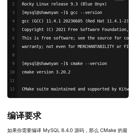
2
Rocky Linux release 9.3 (Blue Onyx)
3
[mysql@shawnyan ~]$ gcc --version
4
gcc (GCC) 11.4.1 20230605 (Red Hat 11.4.1-2)
5
Copyright (C) 2021 Free Software Foundation, In
6
This is free software; see the source for copyi
7
warranty; not even for MERCHANTABILITY or FITNE
8
9
[mysql@shawnyan ~]$ cmake --version
10
cmake version 3.20.2
11
12
CMake suite maintained and supported by Kitware
编译要求
如果你需要编译 MySQL 8.4.0 源码，那么 CMake 的最