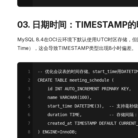
03. 日期时间：TIMESTAMP
MySQL 8.4在OCI云环境下默认使用UTC时区存储，但国内
Time），这会导致TIMESTAMP类型出现8小时偏差。
1
-- 优化会议表的时间存储。start_time用DATETIME
2
CREATE
TABLE
 meeting_schedule (
3
    id 
INT
 AUTO_INCREMENT 
PRIMARY
 KEY,
4
    name 
VARCHAR
(
100
),
5
    start_time DATETIME(
3
),  
-- 支持毫秒
6
    duration 
TIME
,           
-- 存储间隔：'
7
    created_at 
TIMESTAMP
DEFAULT
CURRENT
8
) ENGINE
=
InnoDB;