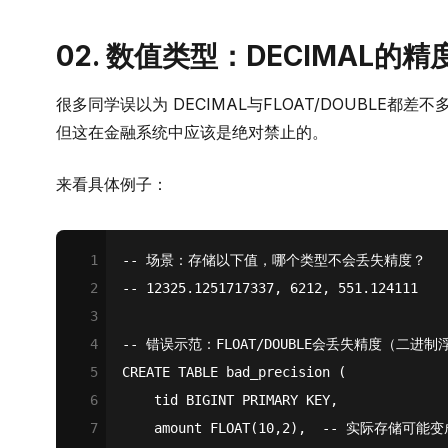
02. 数值类型：DECIMAL的
很多同学误以为 DECIMAL与FLOAT/DOUBLE
但这在金融系统中应该是绝对禁止的。
来看具体例子：
1
-- 场景：存储以下值，哪个类型不会丢失精度？
2
-- 12325.1251717337, 6212, 551.124111
3
4
-- 错误示范：FLOAT/DOUBLE会丢失精度（二进
5
CREATE
TABLE
 bad_precision (
6
    tid 
BIGINT
PRIMARY
 KEY,
7
    amount 
FLOAT
(
10
,
2
),  
-- 实际存储可能变成1