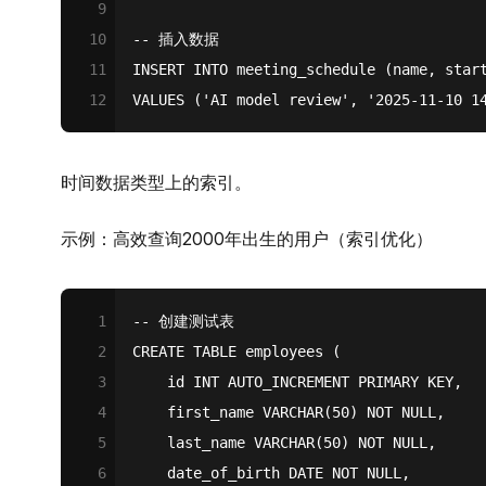
9
10
-- 插入数据
11
INSERT
INTO
 meeting_schedule (name, star
12
VALUES
 (
'AI model review'
, 
'2025-11-10 1
时间数据类型上的索引。
示例：高效查询2000年出生的用户（索引优化）
1
-- 创建测试表
2
CREATE TABLE employees (
3
    id INT AUTO_INCREMENT PRIMARY KEY,
4
    first_name VARCHAR(50) NOT NULL,
5
    last_name VARCHAR(50) NOT NULL,
6
    date_of_birth DATE NOT NULL,