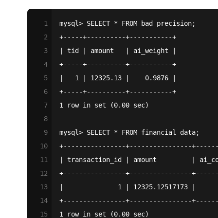
1
mysql> SELECT * FROM bad_precision;
2
+-----+----------+-----------+
3
| tid | amount   | ai_weight |
4
+-----+----------+-----------+
5
|   1 | 12325.13 |    0.9876 |
6
+-----+----------+-----------+
7
1 row in set (0.00 sec)
8
9
mysql> SELECT * FROM financial_data;
10
+----------------+----------------+-----
11
| transaction_id | amount         | ai_c
12
+----------------+----------------+-----
13
|              1 | 12325.12517173 |     
14
+----------------+----------------+-----
15
1 row in set (0.00 sec)