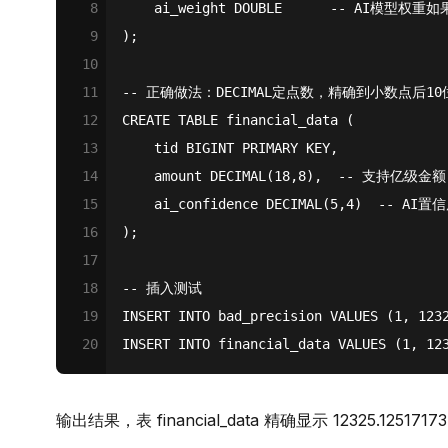
8
    ai_weight 
DOUBLE
-- AI模型权重如
9
);
10
11
-- 正确做法：DECIMAL定点数，精确到小数点后1
12
CREATE
TABLE
 financial_data (
13
    tid 
BIGINT
PRIMARY
 KEY,
14
    amount 
DECIMAL
(
18
,
8
),  
-- 支持亿级金
15
    ai_confidence 
DECIMAL
(
5
,
4
)  
-- AI置信
16
);
17
18
-- 插入测试
19
INSERT
INTO
 bad_precision 
VALUES
 (
1
, 
123
20
INSERT
INTO
 financial_data 
VALUES
 (
1
, 
12
输出结果，表 financial_data 精确显示 12325.1251717