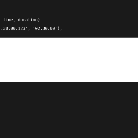
t_time, duration) 
4:30:00.123'
, 
'02:30:00'
);