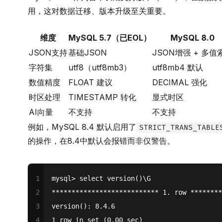
用，这对数据迁移、版本升级至关重要。
维度
MySQL 5.7（已EOL）
MySQL 8.0
JSON支持
基础JSON
JSON增强 + 多值
字符集
utf8（utf8mb3）
utf8mb4 默认
数值精度
FLOAT 建议
DECIMAL 强化
时区处理
TIMESTAMP 转化
显式时区
AI向量
不支持
不支持
例如，MySQL 8.4 默认启用了
STRICT_TRANS_TABLE
的操作，在8.4中默认会报错而非仅警告。
1
mysql> select version()\G
2
*************************** 1. row ********
3
version(): 8.4.6
4
1 row in set (0.00 sec)