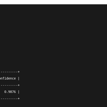
----------+
onfidence |
----------+
   0.9876 |
----------+