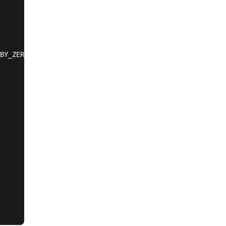
BY_ZERO,NO_ENGINE_SUBSTITUTION