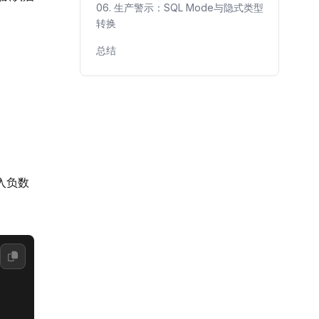
06. 生产警示：SQL Mode与隐式类型
转换
总结
插入负数