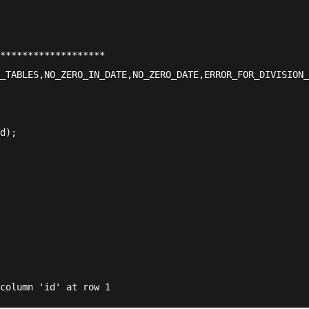
*******************
_TABLES,NO_ZERO_IN_DATE,NO_ZERO_DATE,ERROR_FOR_DIVISION_
d);
column 'id' at row 1