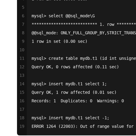
5
6
mysql> select @@sql_mode\G
7
*************************** 1. row ********
8
@@sql_mode: ONLY_FULL_GROUP_BY,STRICT_TRANS
9
1 row in set (0.00 sec)
10
11
mysql> create table mydb.t1 (id int unsigne
12
Query OK, 0 rows affected (0.11 sec)
13
14
mysql> insert mydb.t1 select 1;
15
Query OK, 1 row affected (0.01 sec)
16
Records: 1  Duplicates: 0  Warnings: 0
17
18
mysql> insert mydb.t1 select -1;
19
ERROR 1264 (22003): Out of range value for 