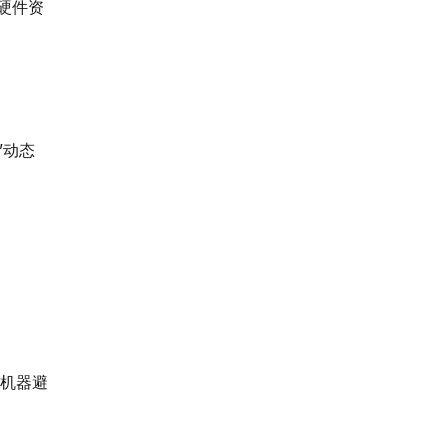
合硬件资
”动态
置机器避