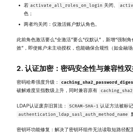
若
关闭、
activate_all_roles_on_login
acti
色；
两者均关闭：仅激活账户默认角色。
此前角色激活要么“全激活”要么“仅默认”，新增“强制
效”，即使账户未主动授权，也能确保合规性（如金融场
2. 认证加密：密码安全性与兼容性
密码哈希强度升级：
caching_sha2_password_dige
破解难度呈指数级上升，同时兼容原有
caching_sha2
LDAP认证废弃旧算法：
认证方法被标
SCRAM-SHA-1
authentication_ldap_sasl_auth_method_name
密钥环功能修复：解决了密钥环组件无法读取短路径配