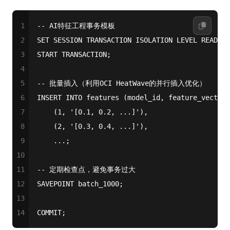
1
-- AI特征工程事务模板
2
SET
 SESSION TRANSACTION ISOLATION LEVEL READ CO
3
START
 TRANSACTION;
4
5
-- 批量插入（利用OCI HeatWave的并行插入优化）
6
INSERT
INTO
 features (model_id, feature_vector)
7
    (
1
, 
'[0.1, 0.2, ...]'
),
8
    (
2
, 
'[0.3, 0.4, ...]'
),
9
    ...;
10
11
-- 定期检查点，避免事务过大
12
SAVEPOINT
 batch_1000;
13
14
COMMIT
;