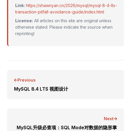
Link:
https://shawnyan.cn/2026/mysql/mysql-8-4-lts-
transaction-pitfall-avoidance-guide/index.html
License:
All articles on this site are original unless
otherwise stated. Please indicate the source when
reprinting!
Previous
MySQL 8.4 LTS 视图设计
Next
MySQL升级必查项：SQL Mode对数据的隐形掌