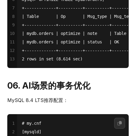
7
+-------------+----------+----------+----------
8
| Table       | Op       | Msg_type | Msg_text 
9
+-------------+----------+----------+----------
10
| mydb.orders | optimize | note     | Table doe
11
| mydb.orders | optimize | status   | OK       
12
+-------------+----------+----------+----------
13
2 rows in set (8.614 sec)
06. AI场景的事务优化
MySQL 8.4 LTS推荐配置：
1
# my.cnf
2
[mysqld]