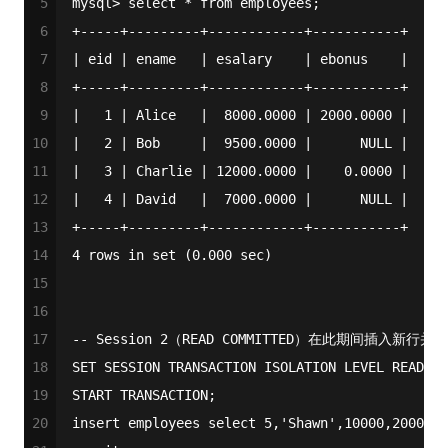
5
mysql
>
select
*
from
 employees;
6
+
-----+---------+------------+-----------+
7
|
 eid 
|
 ename   
|
 esalary    
|
 ebonus    
|
8
+
-----+---------+------------+-----------+
9
|
1
|
 Alice   
|
8000.0000
|
2000.0000
|
10
|
2
|
 Bob     
|
9500.0000
|
NULL
|
11
|
3
|
 Charlie 
|
12000.0000
|
0.0000
|
12
|
4
|
 David   
|
7000.0000
|
NULL
|
13
+
-----+---------+------------+-----------+
14
4
rows
in
set
 (
0.000
 sec)
15
16
17
-- Session 2（READ COMMITTED）在此期间插入新行并
18
SET
 SESSION TRANSACTION ISOLATION LEVEL READ CO
19
START
 TRANSACTION;
20
insert
 employees 
select
5
,
'Shawn'
,
10000
,
2000
;