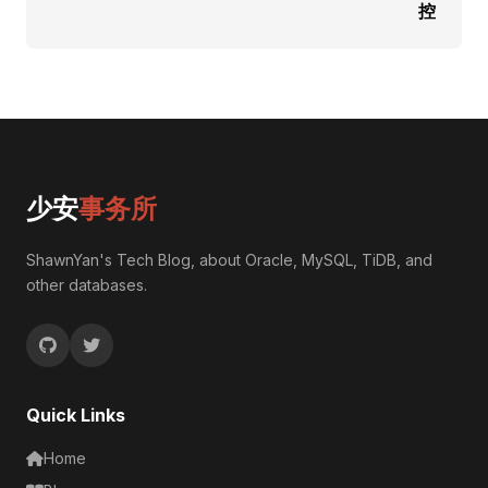
控
少安
事务所
ShawnYan's Tech Blog, about Oracle, MySQL, TiDB, and
other databases.
Quick Links
Home