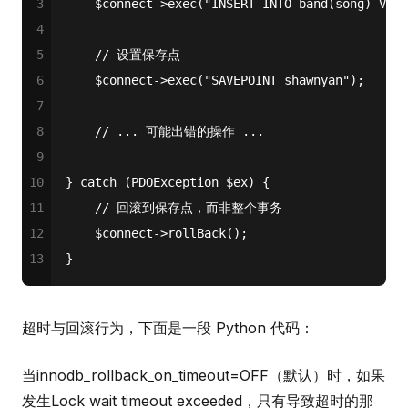
3
$connect
->
exec
(
"INSERT INTO band(song) VALU
4
5
// 设置保存点
6
$connect
->
exec
(
"SAVEPOINT shawnyan"
);
7
8
// ... 可能出错的操作 ...
9
10
} 
catch
 (PDOException 
$ex
) {
11
// 回滚到保存点，而非整个事务
12
$connect
->
rollBack
(); 
13
}
超时与回滚行为，下面是一段 Python 代码：
当innodb_rollback_on_timeout=OFF（默认）时，如果
发生Lock wait timeout exceeded，只有导致超时的那