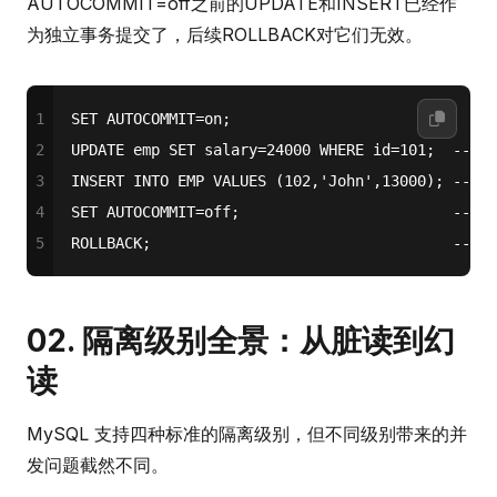
AUTOCOMMIT=off之前的UPDATE和INSERT已经作
为独立事务提交了，后续ROLLBACK对它们无效。
1
SET
 AUTOCOMMIT
=
on
;
2
UPDATE
 emp 
SET
 salary
=
24000
WHERE
 id
=
101
;  
-- 
3
INSERT
INTO
 EMP 
VALUES
 (
102
,
'John'
,
13000
); 
-- 
4
SET
 AUTOCOMMIT
=
off;                        
-- 
5
ROLLBACK
;                                  
-- 
02. 隔离级别全景：从脏读到幻
读
MySQL 支持四种标准的隔离级别，但不同级别带来的并
发问题截然不同。