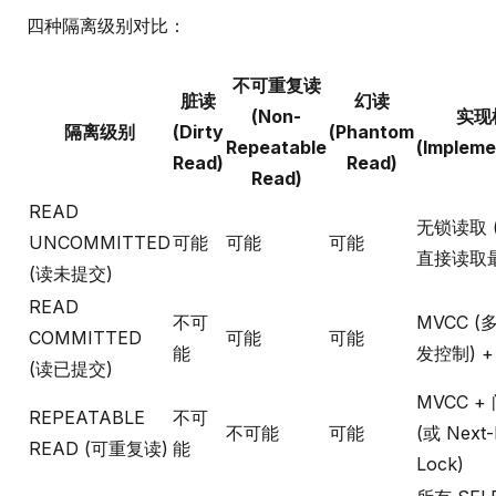
四种隔离级别对比：
不可重复读
脏读
幻读
(Non-
实现
隔离级别
(Dirty
(Phantom
Repeatable
(Impleme
Read)
Read)
Read)
READ
无锁读取 
UNCOMMITTED
可能
可能
可能
直接读取
(读未提交)
READ
不可
MVCC 
COMMITTED
可能
可能
能
发控制) 
(读已提交)
MVCC +
REPEATABLE
不可
不可能
可能
(或 Next-
READ (可重复读)
能
Lock)