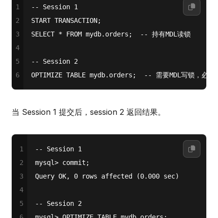
1
-- Session 1
2
START
 TRANSACTION;
3
SELECT
*
FROM
 mydb.orders;  
-- 持有MDL读锁
4
5
-- Session 2
6
OPTIMIZE 
TABLE
 mydb.orders;  
-- 需要MDL写锁，必须等
当 Session 1 提交后，session 2 返回结果。
1
-- Session 1
2
mysql> commit;
3
Query OK, 0 rows affected (0.000 sec)
4
5
-- Session 2
6
mysql> OPTIMIZE TABLE mydb.orders;