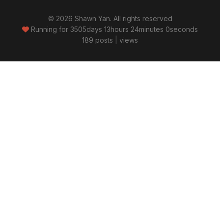
© 2026 Shawn Yan. All rights reserved
Running for
3505days 13hours 24minutes 1seconds
189 posts
|
views