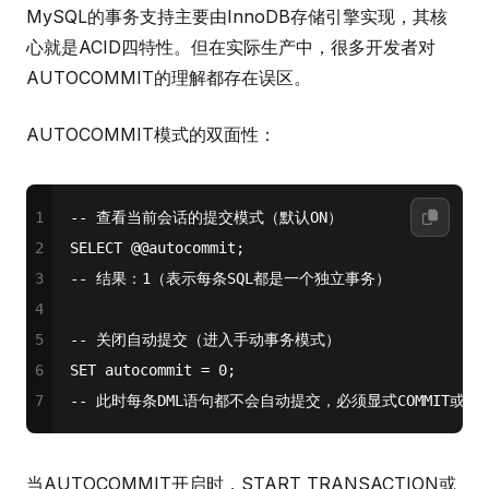
MySQL的事务支持主要由InnoDB存储引擎实现，其核
心就是ACID四特性。但在实际生产中，很多开发者对
AUTOCOMMIT的理解都存在误区。
AUTOCOMMIT模式的双面性：
1
-- 查看当前会话的提交模式（默认ON）
2
SELECT
 @
@autocommit
;
3
-- 结果：1（表示每条SQL都是一个独立事务）
4
5
-- 关闭自动提交（进入手动事务模式）
6
SET
 autocommit 
=
0
;
7
-- 此时每条DML语句都不会自动提交，必须显式COMMIT或ROLL
当AUTOCOMMIT开启时，START TRANSACTION或