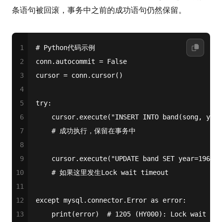
条语句被回滚，事务中之前的成功语句仍然保留。
1
# Python代码示例
2
conn.autocommit = 
False
3
cursor = conn.cursor()
4
5
try
:
6
    cursor.execute(
"INSERT INTO band(song, year
7
# 成功执行，保留在事务中
8
9
    cursor.execute(
"UPDATE band SET year=1969 W
10
# 如果这里发生Lock wait timeout
11
12
except
 mysql.connector.Error 
as
 error:
13
print
(error)  
# 1205 (HY000): Lock wait tim