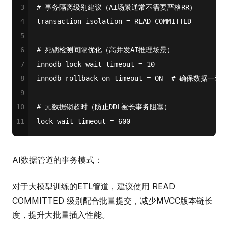
3
# 事务隔离级别建议（AI场景通常不需要严格RR）
4
transaction_isolation
 = READ-COMMITTED
5
6
# 死锁检测间隔优化（高并发AI推理场景）
7
innodb_lock_wait_timeout
 = 
10
8
innodb_rollback_on_timeout
 = 
ON
# 确保数据一致
9
10
# 元数据锁超时（防止DDL被长事务阻塞）
11
lock_wait_timeout
 = 
600
AI数据管道的事务模式：
对于大模型训练的ETL管道，建议使用 READ
COMMITTED 级别配合批量提交，减少MVCC版本链长
度，提升大批量插入性能。