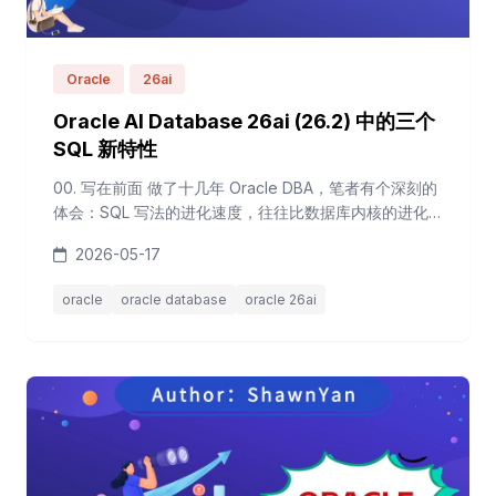
Oracle
26ai
Oracle AI Database 26ai (26.2) 中的三个
SQL 新特性
00. 写在前面 做了十几年 Oracle DBA，笔者有个深刻的
体会：SQL 写法的进化速度，往往比数据库内核的进化
速度慢得多。很多开发同学到现在还在用 10g 时代的写
2026-05-17
法，不是不想升级，而是没人告诉他们&quot;原来还能这
么写&quot;。 Oracle 26ai 在 SQL 语法层面做了一次大
oracle
oracle database
oracle 26ai
的变更。本文挑三个笔者认为最实用的特性展开：JOIN
TO ONE、嵌套 WITH 子句、SQL/...