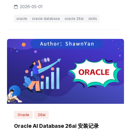
中。 当前 oracle/skills 仓库，内含 100 多份经过精心整
2026-05-01
理的实战技能指南，涵盖 Oracle Database、OCI、
GraalVM、Fusion、APEX 等多个技术域。再品品，这是
oracle
oracle database
oracle 26ai
skills
Oracle 专为 AI Agent 设计的&quot...
Oracle
26ai
Oracle AI Database 26ai 安装记录