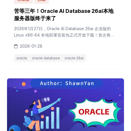
苦等三年！Oracle AI Database 26ai本地
服务器版终于来了
2026年1月27日，Oracle AI Database 26ai 企业版的
Linux x86-64 本地部署安装包正式开放下载！首次将完
整的 AI 原生（AI-Native）能力带向企业数据中心，对于
2026-01-28
全球数百万依赖本地基础设施的 DBA 和架构师而言，这
个日子值得欢庆。过去几年，Oracle 19c 在OCI、
oracle
oracle database
oracle 26ai
Azure、AWS、Google Cloud 等云端早已大放异彩，
26ai 也正式...