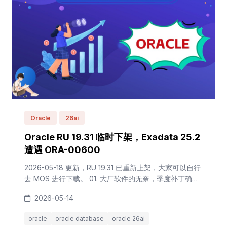
Oracle
26ai
Oracle RU 19.31 临时下架，Exadata 25.2
遭遇 ORA-00600
2026-05-18 更新，RU 19.31 已重新上架，大家可以自行
去 MOS 进行下载。 01. 大厂软件的无奈，季度补丁确实
不容易 如果你是一名 Oracle DBA，最近半年可能和我一
2026-05-14
样，对季度补丁的节奏有点&quot;心累&quot;。 年初的
RU 19.30，刚上架就下架，过了 10 天才重新发版。当时
oracle
oracle database
oracle 26ai
不少 DBA 开玩笑说&quot;Oracle 的补丁也开始搞预售了