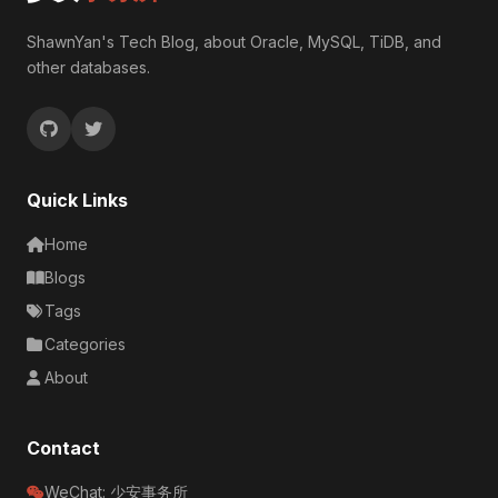
ShawnYan's Tech Blog, about Oracle, MySQL, TiDB, and
other databases.
Quick Links
Home
Blogs
Tags
Categories
About
Contact
WeChat: 少安事务所