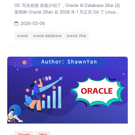
00. 写在前面 前面介绍了，Oracle AI Database 26ai (后
面简称 Oracle 26ai) 在 2026 年 1 月正式 GA 了 Linux
x86-64 on premises 版本，这是继 19c 之后又一个长期
2026-02-06
支持版本（LTS）。说实话，从 19c 直接跳到 26ai，这
个版本号跨度有点大，但背后的逻辑很清晰：Oracle 要
oracle
oracle database
oracle 26ai
把 AI 能力直接写进数据库内核，而不是...
Oracle
26ai