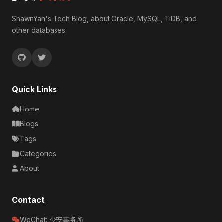
ShawnYan's Tech Blog, about Oracle, MySQL, TiDB, and
other databases.
Quick Links
Home
Blogs
Tags
Categories
About
Contact
WeChat: 少安事务所