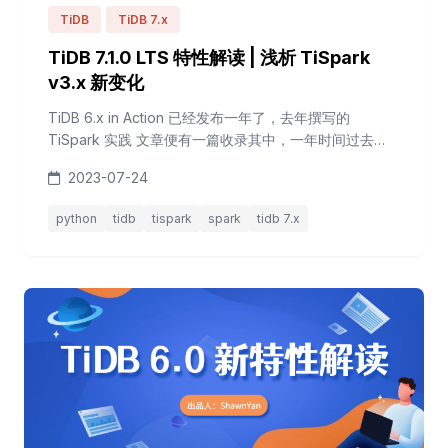
TiDB
TiDB 7.x
TiDB 7.1.0 LTS 特性解读 | 浅析 TiSpark
v3.x 新变化
TiDB 6.x in Action 已经发布一年了，去年撰写的
TiSpark 实践 文章便有一篇收录其中，一年时间过去
了，TiSpark 版本也从当时的 v3.0.0 升到了现在的
2023-07-24
v3.2.2，本文将综合浅析这些版本带来的诸多变化。 图 --
TiSpark v3.x New Feature Mind Map 发版时间表 从去
python
tidb
tispark
spark
tidb 7.x
年六月至今，TiSpark v3.x 系列已经发布了 11 个...