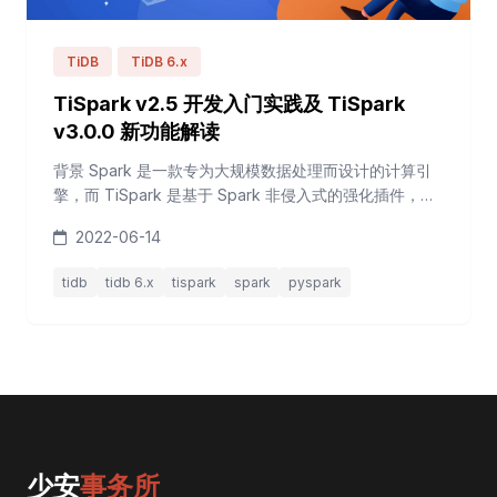
TiDB
TiDB 6.x
TiSpark v2.5 开发入门实践及 TiSpark
v3.0.0 新功能解读
背景 Spark 是一款专为大规模数据处理而设计的计算引
擎，而 TiSpark 是基于 Spark 非侵入式的强化插件，可
以很好的兼容 TiDB，并对 TiDB 中的数据进行处理分
2022-06-14
析。TiSpark 集成了 mysql-connector-java，可以从
TiKV 和 TiFlash 读取数据。并且，TiSpark 实现了 TiKV
tidb
tidb 6.x
tispark
spark
pyspark
的 Java 客户端，可以写入数据到 TiKV，而不用经过 T...
少安
事务所