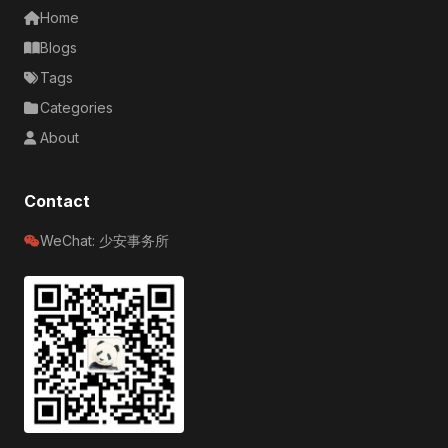
Home
Blogs
Tags
Categories
About
Contact
WeChat: 少安事务所