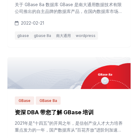
关于 GBase 8a 数据库 GBase 是南大通用数据技术有限
公司推出的自主品牌的数据库产品，在国内数据库市场具
有较高的品牌知名度。 GBase 8a MPP Cluster （以下简
2022-02-21
称“8a集群”）是南大通用公司自主研发、国内领先的大规
模分布式并行数据库集群系统，具有满足各个数据密集型
gbase
gbase 8a
南大通用
wordpress
行业日益增大的数据分析、数据挖掘、数据备份和即席查
询等需求的能力。已在人民银行、银监会、农总行、中
行、中移动...
GBase
GBase 8a
资深 DBA 带您了解 GBase 培训
2021年是“十四五”的开局之年，是信创产业人才大力培养
重点发力的一年，国产数据库从“百花齐放”进阶到加速发
展的阶段。 南大通用，是国内一家专注于数据库产品研