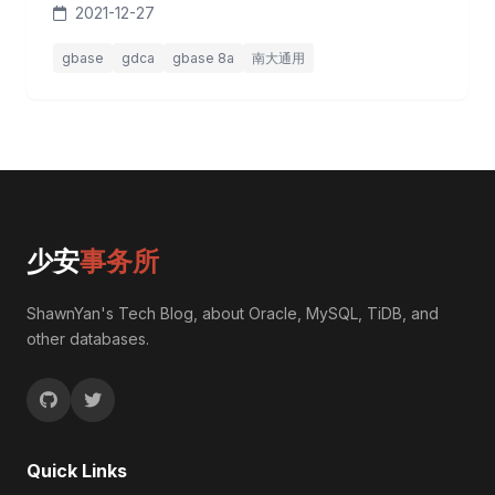
2021-12-27
发，并且在金融、电信行业得到规模化应用的独立数据库
服务商。 我作为一名从业多年的 DBA，在“信创”大旗的
gbase
gdca
gbase 8a
南大通用
指引下，深觉应该多多了解国产数据库，接触使用国产数
据库，尤其是 GBase 这样优秀的产品。 机缘巧合在朋友
的推荐下，我参加了 GBas...
少安
事务所
ShawnYan's Tech Blog, about Oracle, MySQL, TiDB, and
other databases.
Quick Links