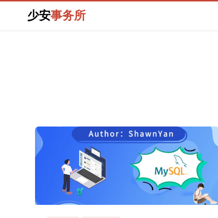
少安
事务所