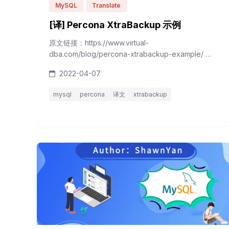
MySQL
Translate
[译] Percona XtraBackup 示例
原文链接：https://www.virtual-
dba.com/blog/percona-xtrabackup-example/ 原
文作者：Steve Champion 在这个示例中，将使用如
2022-04-07
下软件版本： Ubuntu v20.04.3 MySQL server
v5.7.35 Percona XtraBackup v2.4.24 需要重点注意
mysql
percona
译文
xtrabackup
的是 Percona XtraBackup...