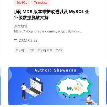
MySQL
Translate
[译] MDS 版本维护改进以及 MySQL 企
业级数据脱敏支持
原文地址：
https://blogs.oracle.com/mysql/post/mds-
maintenance-improvements-and-mysql-
2022-03-22
enterprise-data-masking-support 原文作者：
Airton Lastori （MySQL产品经理） MySQL数据库服
mysql
译文
mysql 8.0
mds
务持续提升。这里是MySQL工程师最近做的强化：
支持8.0.28版本 我们一如既往的...