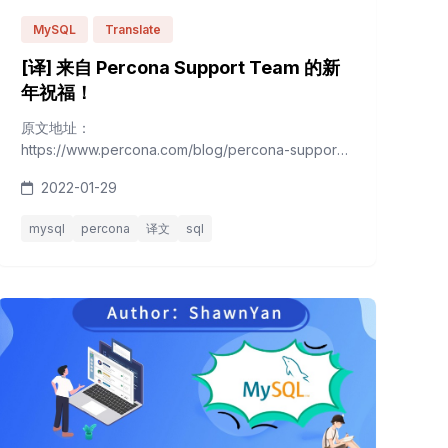
MySQL
Translate
[译] 来自 Percona Support Team 的新
年祝福！
原文地址：
https://www.percona.com/blog/percona-support-
team-new-year-greetings/ 原文作者： Sveta
2022-01-29
Smirnova 译文 在Percona支持团队，我们每周花几
个小时做这样的实验: 短期的集体项目，与工作任务没
mysql
percona
译文
sql
有直接关系。 我们最近一次的实验是关于即将为冬季
假期做准备，或者说我们将准备圣诞树并装饰它。 为
此，我们使...