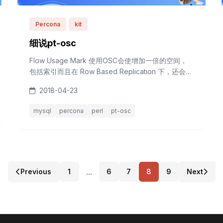
Percona
kit
细说pt-osc
Flow Usage Mark 使用OSC会使增加一倍的空间，
包括索引而且在 Row Based Replication 下，还会写
一份binlog。不要想当然使用 --set-vars 去设置
2018-04-23
sql_log_bin=0，因为在这个session级别，alter语句
也要在从库上执行，除非你对从库另有打算。
mysql
percona
perl
pt-osc
Reference pt-online-schema-change使用说明、
限制与比较 ...
...
Previous
1
6
7
8
9
Next