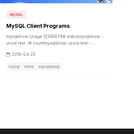
MySQL
MySQL Client Programs
mysqlshow Usage 12345678# statusmysqlshow -
uroot test -i# countmysqlshow -uroot test --
count# keymysqlshow -uroot test author -k
2018-04-23
mysqldump 12345# tablemysqldump -uroot -d -B
testdb &gt; testdb_table...
mysql
client
mysqldump