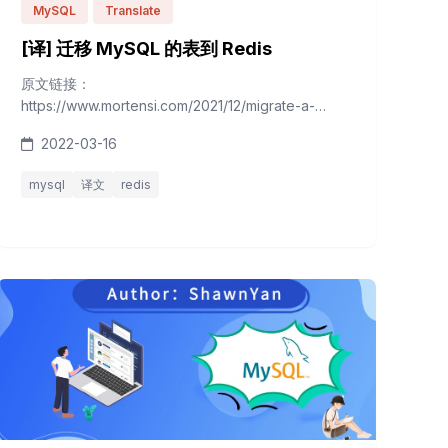
MySQL
Translate
[译] 迁移 MySQL 的表到 Redis
原文链接：
https://www.mortensi.com/2021/12/migrate-a-
mysql-table-to-redis/ 原文作者：Admin 在这篇文章
2022-03-16
中，我将列出一些从MySQL逻辑复制一张表到Redis
的一些选项。我将使用经典的world数据库运行示
mysql
译文
redis
例。 world数据库可以在这里下载 ，所以如果您想尝
试这些示例，只需将它导入到您的MySQL实例中。
12345678...