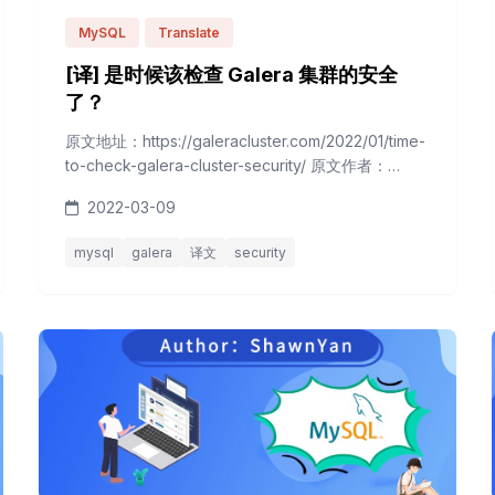
MySQL
Translate
[译] 是时候该检查 Galera 集群的安全
了？
原文地址：https://galeracluster.com/2022/01/time-
to-check-galera-cluster-security/ 原文作者：
galeracluster.com 网上有很多文章告诉您在Galera
2022-03-09
集群时禁用操作系统级防火墙，并禁用SELinux。虽
然我们同意这可能是搭建Galera集群最快的方式，但
mysql
galera
译文
security
它不一定有良好的安全性，我们更希望您在2022年使
用更安...