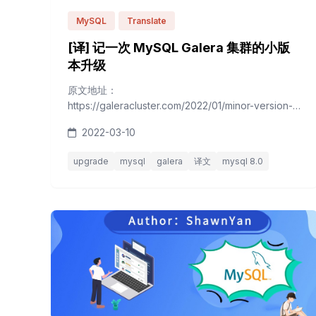
MySQL
Translate
[译] 记一次 MySQL Galera 集群的小版
本升级
原文地址：
https://galeracluster.com/2022/01/minor-version-
upgrade-of-a-galera-cluster-for-mysql/ 原文作
2022-03-10
者：galeracluster.com 最近，我们遇到了一个关于如
何执行Galera集群小版本升级的问题，今天我们只想
upgrade
mysql
galera
译文
mysql 8.0
说它是相当简单的。虽然升级是Galera管理器 的一个
特性，我们很高兴看到即将它到来，今...