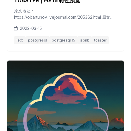
TOASTER | PG 15 特性预览
原文地址：
https://obartunov.livejournal.com/205362.html 原文作
者：obartunov 我们已经为 PG 15 提交了 TOAST API。
2022-03-15
下面是JSONB的性能分析，它使用了TOAST API实现的
JSONB TOASTER。 每个jsonb，诸如：key1, looong
译文
postgresql
postgresql 15
jsonb
toaster
key2[], key3, loong key4[]。 关于基准测试中使...