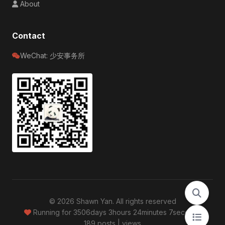
About
Contact
WeChat: 少安事务所
© 2026 Shawn Yan. All rights reserved
Running for
3506days 3hours 24minutes 8seconds
189 posts
|
views