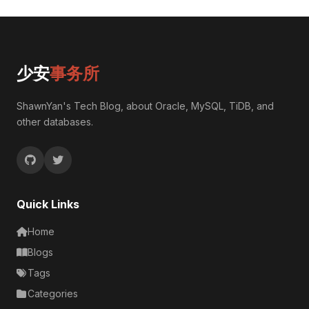
少安
事务所
ShawnYan's Tech Blog, about Oracle, MySQL, TiDB, and
other databases.
Quick Links
Home
Blogs
Tags
Categories