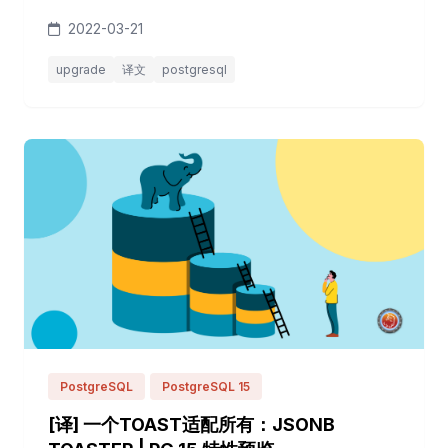
changes-across-pg-versions/ 原文作者：depesz
2022-03-21
2018年，我写下了 为什么升级 ，一个用于比较不同PG版
本之间变更日志的聚合器。 当你想知道从12.1升级到12.9
upgrade
译文
postgresql
都能得到什么？看这里 大版本的变化呢？比如从9.5.20到
14.1？可以看这里 它甚至可...
PostgreSQL
PostgreSQL 15
[译] 一个TOAST适配所有：JSONB