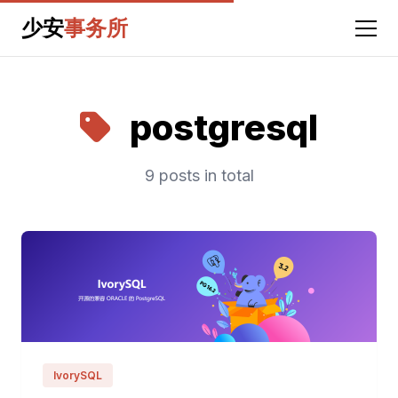
少安
事务所
postgresql
9 posts in total
IvorySQL