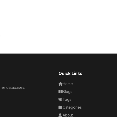
Quick Links
Home
her databases.
Blogs
Tags
Categories
About