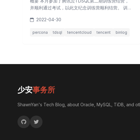
概要 本月参加了腾讯云TDSQL第二期训练营结营，
并顺利通过考试，以此文纪念训练营顺利结营。 训练
营上课过程中，老师们在每节课都贴心的准备了小礼
2022-04-30
物，虽然中奖率很低，但还是很幸运的抽中了一本杂
志和公仔，感谢官方。O(∩_∩)O哈哈~ 言归正传，我
percona
tdsql
tencentcloud
tencent
binlog
们知道对于MySQL相关产品，二进制日志（Binlog）
是一个不可或缺的组件，TDSQL for MySQL也是如
此，而为了更加便利的将原数据抽取到其他...
少安
事务所
ShawnYan's Tech Blog, about Oracle, MySQL, TiDB, and ot