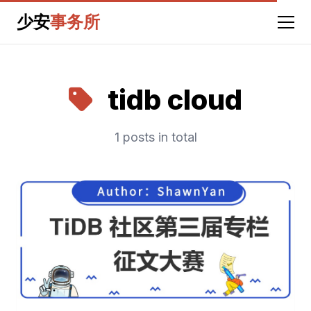
少安
事务所
tidb cloud
1 posts in total