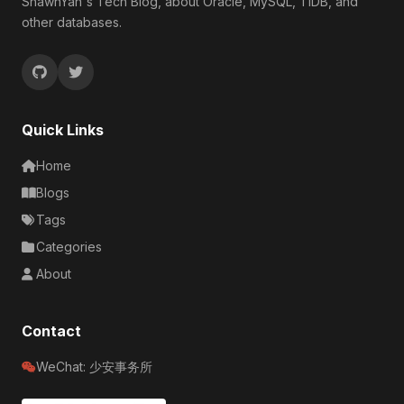
ShawnYan's Tech Blog, about Oracle, MySQL, TiDB, and
other databases.
Quick Links
Home
Blogs
Tags
Categories
About
Contact
WeChat: 少安事务所