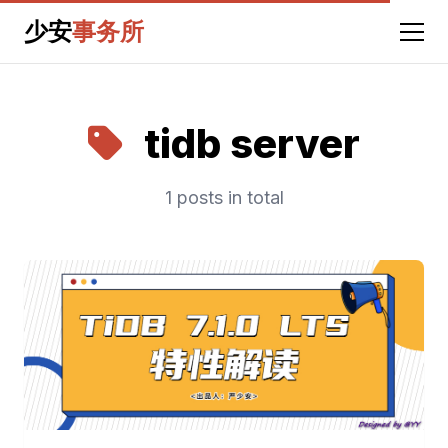
少安
事务所
tidb server
1 posts in total