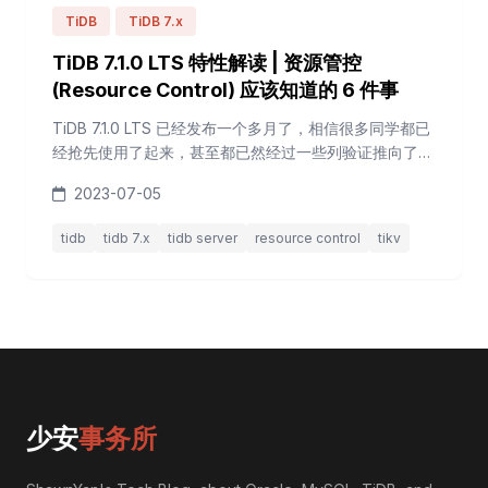
TiDB
TiDB 7.x
TiDB 7.1.0 LTS 特性解读 | 资源管控
(Resource Control) 应该知道的 6 件事
TiDB 7.1.0 LTS 已经发布一个多月了，相信很多同学都已
经抢先使用了起来，甚至都已然经过一些列验证推向了生
产环境。面对 TiDB 7.1 若干重要特性，新 GA 的 资源管
2023-07-05
控 (Resource Control) 是必须要充分理解、测试的一个
重量级特性。对于常年奋斗在一线 DBA 岗位的我来说，
tidb
tidb 7.x
tidb server
resource control
tikv
学术方面的精进已经力不从心，大部分的时间都在强
化“术”的方面，所以 TiDB 每更（新）必追...
少安
事务所