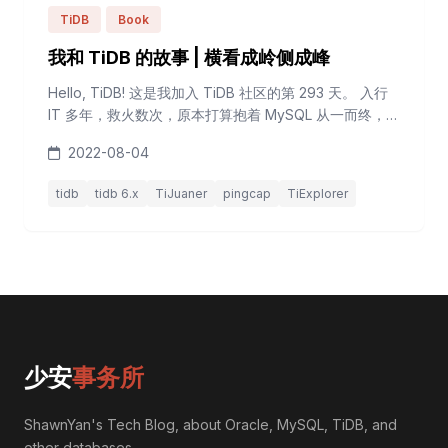
TiDB
Book
我和 TiDB 的故事 | 横看成岭侧成峰
Hello, TiDB! 这是我加入 TiDB 社区的第 293 天。 入行
IT 多年，救火数次，原本打算抱着 MySQL 从一而终，却
忘了最大的确定就是不确定性。 国产数据库的春天已
2022-08-04
来，DBA 也应与时俱进，从石器时代走向更先进、更开
放的时代，去了解、熟悉、掌握国产数据库，比如领军者
tidb
tidb 6.x
TiJuaner
pingcap
TiExplorer
TiDB。 TiDB 是创业即开源的真国产开源数据库，刚接触
TiDB 时，我就被其全开放的源码、文档所吸...
少安
事务所
ShawnYan's Tech Blog, about Oracle, MySQL, TiDB, and
other databases.