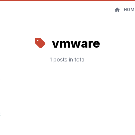
HOM
vmware
1 posts in total