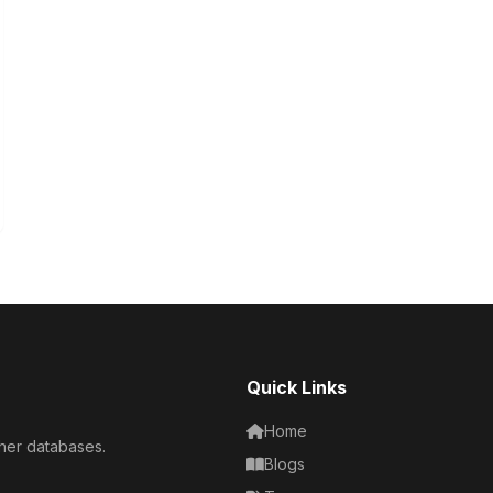
Quick Links
Home
her databases.
Blogs