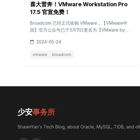
喜大普奔！VMware Workstation Pro
17.5 官宣免费！
Broadcom 已经正式收购 VMware，【VMware中
国】官方公众号已于3月11日更名为【VMware by
Broadcom中国】。 13日傍晚，该公众号发表推文 V
2024-05-24
风拂面，好久不见 - 来自VMware 中国的问候 ，意味
着 VMware 带着惊喜和美好的愿景再次归来。 喜大
vmware
broadcom
普奔 这是一条注定要刷爆微信群和朋友圈的惊天喜
讯： VMware Workstation Pro for Pe...
少安
事务所
ShawnYan's Tech Blog, about Oracle, MySQL, TiDB, and ot