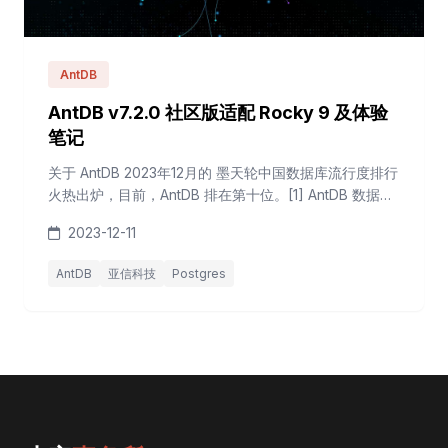
AntDB
AntDB v7.2.0 社区版适配 Rocky 9 及体验
笔记
关于 AntDB 2023年12月的 墨天轮中国数据库流行度排行
火热出炉，目前，AntDB 排在第十位。[1] AntDB 数据库
始于2008年，隶属于亚信科技旗下通用型企业级数据库
2023-12-11
产品，在运营商的核心系统上，为全国24个省份的10亿
多用户提供在线服务，具备高性能、弹性扩展、可靠性等
AntDB
亚信科技
Postgres
产品特性，峰值每秒可处理百万笔通信核心交易，应用范
围包含通信、金融、交通、能源、物联网等行业。[2] 关
于 An...