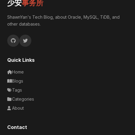
少安
事务所
ShawnYan's Tech Blog, about Oracle, MySQL, TiDB, and
other databases.
Quick Links
Home
Blogs
Tags
Categories
About
Contact