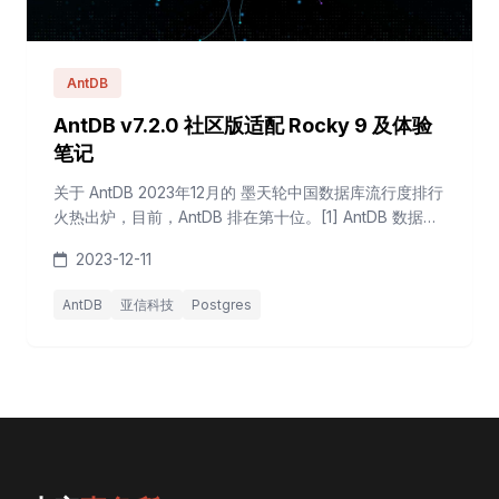
AntDB
AntDB v7.2.0 社区版适配 Rocky 9 及体验
笔记
关于 AntDB 2023年12月的 墨天轮中国数据库流行度排行
火热出炉，目前，AntDB 排在第十位。[1] AntDB 数据库
始于2008年，隶属于亚信科技旗下通用型企业级数据库
2023-12-11
产品，在运营商的核心系统上，为全国24个省份的10亿
多用户提供在线服务，具备高性能、弹性扩展、可靠性等
AntDB
亚信科技
Postgres
产品特性，峰值每秒可处理百万笔通信核心交易，应用范
围包含通信、金融、交通、能源、物联网等行业。[2] 关
于 An...