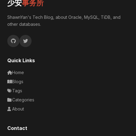
少安
事务所
ShawnYan's Tech Blog, about Oracle, MySQL, TiDB, and
other databases.
Quick Links
Home
Blogs
Tags
Categories
About
Contact