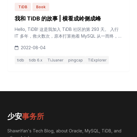
TiDB
Book
我和 TiDB 的故事 | 横看成岭侧成峰
Hello, TiDB! 这是我加入 TiDB 社区的第 293 天。 入行
IT 多年，救火数次，原本打算抱着 MySQL 从一而终，却
忘了最大的确定就是不确定性。 国产数据库的春天已
2022-08-04
来，DBA 也应与时俱进，从石器时代走向更先进、更开
放的时代，去了解、熟悉、掌握国产数据库，比如领军者
tidb
tidb 6.x
TiJuaner
pingcap
TiExplorer
TiDB。 TiDB 是创业即开源的真国产开源数据库，刚接触
TiDB 时，我就被其全开放的源码、文档所吸...
少安
事务所
ShawnYan's Tech Blog, about Oracle, MySQL, TiDB, and