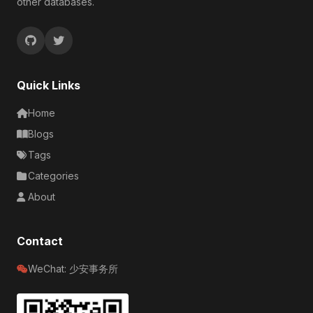
other databases.
Quick Links
Home
Blogs
Tags
Categories
About
Contact
WeChat: 少安事务所