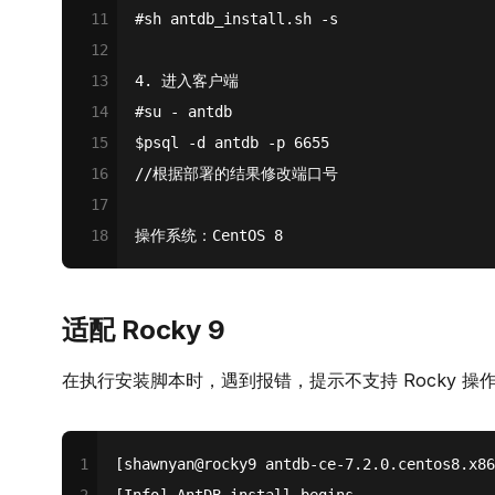
11
#
sh antdb_install.sh -s
12
13
4. 进入客户端
14
#
su - antdb
15
$
psql -d antdb -p 6655
16
//根据部署的结果修改端口号
17
18
操作系统：CentOS 8 
适配 Rocky 9
在执行安装脚本时，遇到报错，提示不支持 Rocky 操
1
[shawnyan@rocky9 antdb-ce-7.2.0.centos8.x86
2
[Info] AntDB install begins