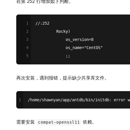
在第 252 行增加如下判断。
1
//:252
2
         Rocky)
3
             os_version=8
4
             os_name="CentOS"
5
             ;;
再次安装，遇到报错，提示缺少共享库文件。
1
/home/shawnyan/app/antdb/bin/initdb: error w
需要安装
依赖。
compat-openssl11