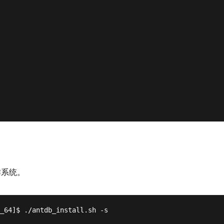
作系统。
_64]$ ./antdb_install.sh -s