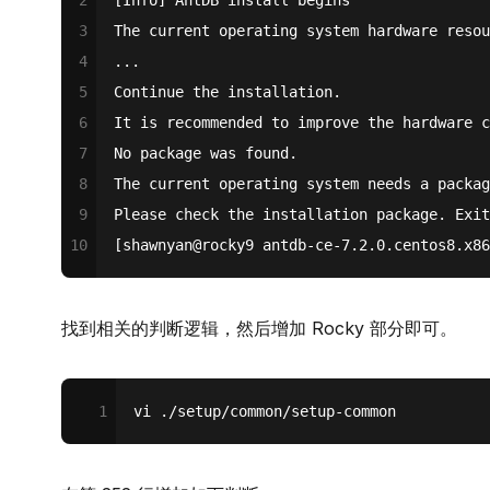
3
The current operating system hardware resou
4
...
5
Continue the installation.
6
It is recommended to improve the hardware c
7
No package was found.
8
The current operating system needs a packag
9
Please check the installation package. Exit
10
[shawnyan@rocky9 antdb-ce-7.2.0.centos8.x86
找到相关的判断逻辑，然后增加 Rocky 部分即可。
1
vi ./setup/common/setup-common